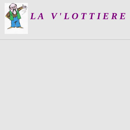
L A V ' L O T T I E R E