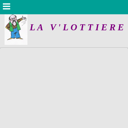
L A V ' L O T T I E R E